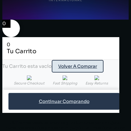
0
0
Tu Carrito
Tu Carrito esta vacío
Volver A Comprar
Secure Checkout
Fast Shipping
Easy Returns
Continuar Comprando
Utilizamos cookies propias y de terceros para mejorar
nuestros servicios y mostrarle publicidad relacionada con