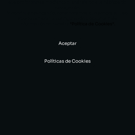
sus preferencias mediante el análisis de sus hábitos de
navegación.
Si continua navegando, consideramos que acepta su uso.
Puede cambiar la configuración u obtener más
información en nuestra
“
Política de Cookies
“.
Aceptar
Políticas de Cookies