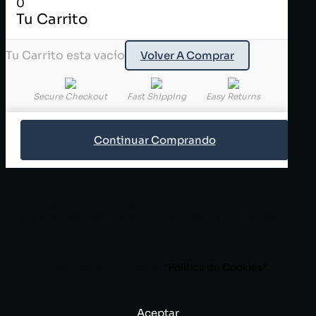
0
Tu Carrito
Tu Carrito esta vacío
Volver A Comprar
Secure Checkout
Fast Shipping
Easy Returns
Continuar Comprando
Utilizamos cookies propias y de terceros para mejorar
nuestros servicios y mostrarle publicidad relacionada con
sus preferencias mediante el análisis de sus hábitos de
navegación.
Si continua navegando, consideramos que acepta su uso.
Puede cambiar la configuración u obtener más
información en nuestra
“
Política de Cookies
“.
Aceptar