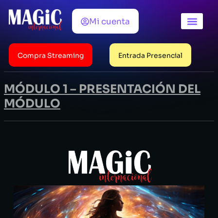
Mi cuenta
Horarios / Pr
Ediciones ant
Compra Streaming
Entrada Presencial
MÓDULO 1 – PRESENTACIÓN DEL
MÓDULO