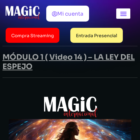
Mi cuenta
Horarios / Pr
Ediciones ant
Compra Streaming
Entrada Presencial
MÓDULO 1 ( Video 14 ) – LA LEY DEL
ESPEJO