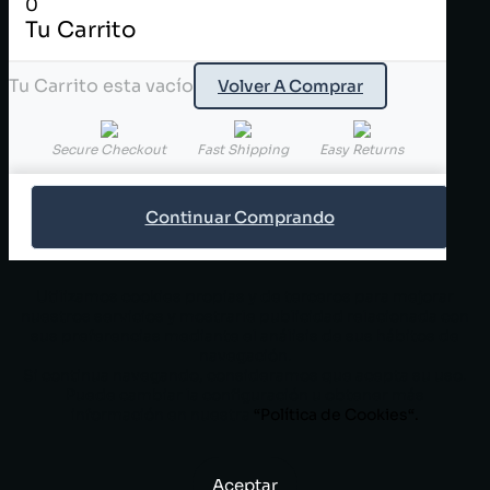
0
Tu Carrito
Tu Carrito esta vacío
Volver A Comprar
Secure Checkout
Fast Shipping
Easy Returns
Continuar Comprando
Utilizamos cookies propias y de terceros para mejorar
nuestros servicios y mostrarle publicidad relacionada con
sus preferencias mediante el análisis de sus hábitos de
navegación.
Si continua navegando, consideramos que acepta su uso.
Puede cambiar la configuración u obtener más
información en nuestra
“
Política de Cookies
“.
Aceptar