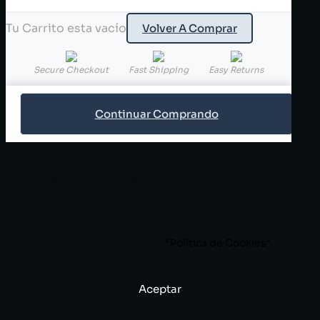
Tu Carrito esta vacío
Volver A Comprar
Secure Checkout
Fast Shipping
Easy Returns
Continuar Comprando
Utilizamos cookies propias y de terceros para mejorar
nuestros servicios y mostrarle publicidad relacionada con
sus preferencias mediante el análisis de sus hábitos de
navegación.
Si continua navegando, consideramos que acepta su uso.
Puede cambiar la configuración u obtener más
información en nuestra
“
Política de Cookies
“.
Aceptar