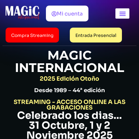
Mi cuenta
Horarios / Pr
Ediciones ant
Compra Streaming
Entrada Presencial
MAGIC
INTERNACIONAL
2025 Edición Otoño
Desde 1989 – 44ª edición
STREAMING - ACCESO ONLINE A LAS
GRABACIONES
Celebrado los dias...
31 Octubre, 1 y 2
Noviembre 2025