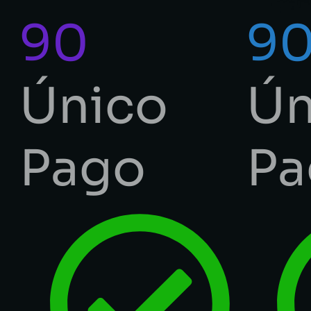
90
9
Único
Ún
Pago
Pa