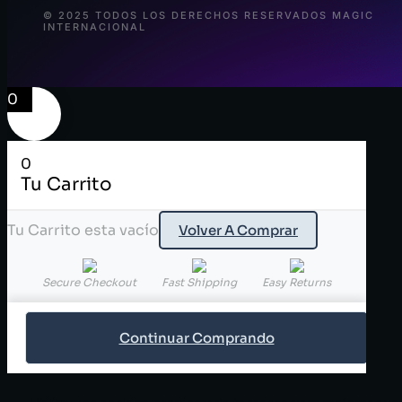
© 2025 TODOS LOS DERECHOS RESERVADOS MAGIC
INTERNACIONAL
0
0
Tu Carrito
Tu Carrito esta vacío
Volver A Comprar
Secure Checkout
Fast Shipping
Easy Returns
Continuar Comprando