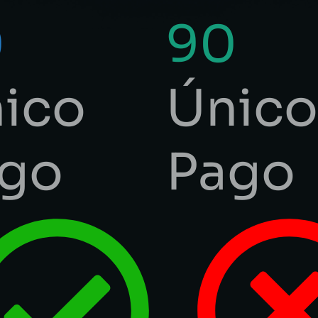
0
90
ico
Único
go
Pago