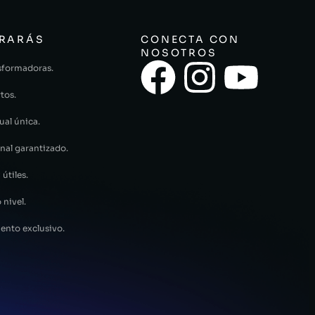
RARÁS
CONECTA CON
NOSOTROS
sformadoras.
tos.
ual única.
nal garantizado.
 útiles.
 nivel.
ento exclusivo.