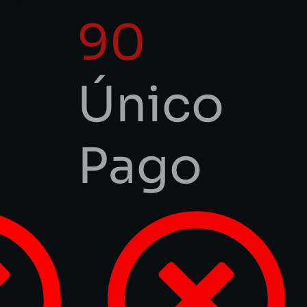
90
Único
Pago