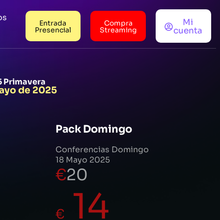
os
Mi
Entrada
Compra
Presencial
Streaming
cuenta
25 Primavera
 Mayo de 2025
Pack Domingo
Conferencias Domingo
18 Mayo 2025
€
20
14
€