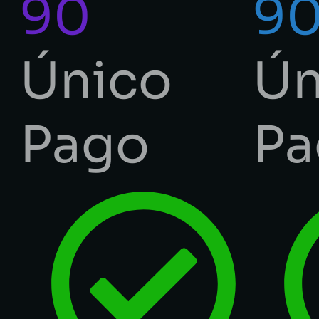
90
9
Único
Ún
Pago
Pa