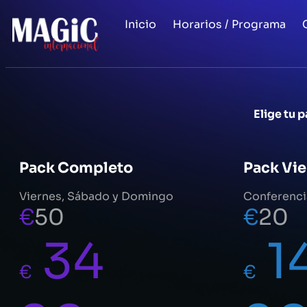
Inicio
Horarios / Programa
Elige tu 
Pack Completo
Pack Vi
Viernes, Sábado y Domingo
Conferenci
€
50
€
20
34
1
€
€