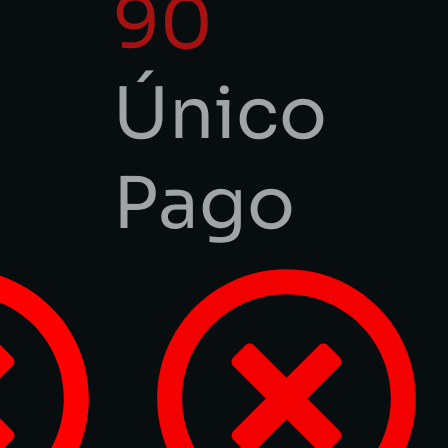
90
Único
Pago