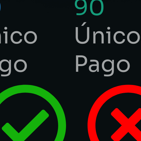
0
90
ico
Único
go
Pago