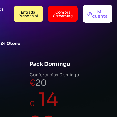
os
Mi
Entrada
Compra
Presencial
Streaming
cuenta
l'24 Otoño
Pack Domingo
Conferencias Domingo
€
20
14
€