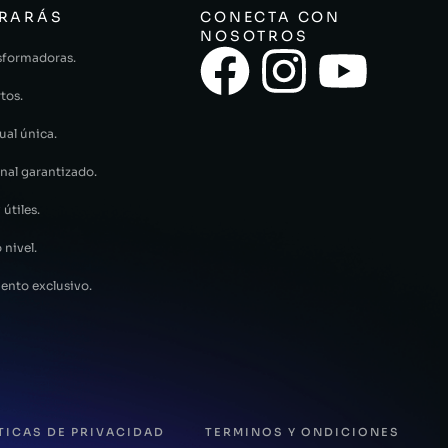
RARÁS
CONECTA CON
NOSOTROS
sformadoras.
tos.
ual única.
nal garantizado.
 útiles.
 nivel.
ento exclusivo.
TICAS DE PRIVACIDAD
TERMINOS Y ONDICIONES