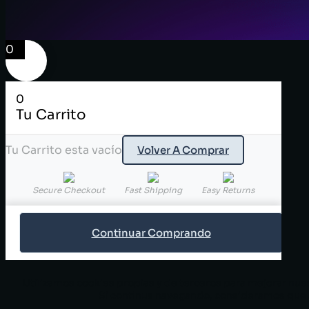
0
0
Tu Carrito
Tu Carrito esta vacío
Volver A Comprar
Secure Checkout
Fast Shipping
Easy Returns
Continuar Comprando
Utilizamos cookies propias y de terceros para mejorar nues
Si continua navegando, consideramos que a