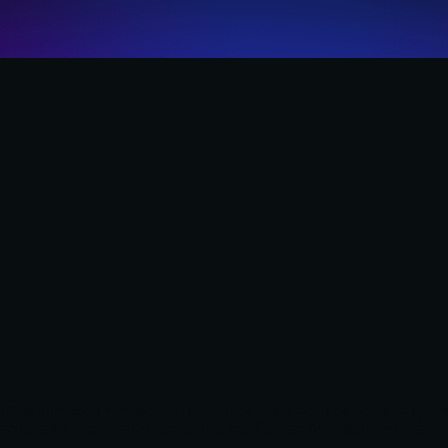
tros servicios y mostrarle publicidad relacionada con sus pref
cepta su uso. Puede cambiar la configuración u obtener más i