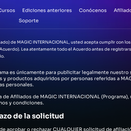
Cursos
Ediciones anteriores
Conócenos
Afiliad
Soporte
iliado) de MAGIC INTERNACIONAL, usted acepta cumplir con los
Acuerdo). Lea atentamente todo el Acuerdo antes de registra
o.
ama es únicamente para publicitar legalmente nuestro s
s y productos adquiridos por personas referidas a 
as personales.
ama de Afiliados de MAGIC INTERNACIONAL (Programa), 
nos y condiciones.
zo de la solicitud
e aprobar o rechazar CUALQUIER solicitud de afiliació