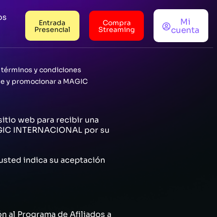
os
Mi
Entrada
Compra
Presencial
Streaming
cuenta
 términos y condiciones
rse y promocionar a MAGIC
itio web para recibir una
MAGIC INTERNACIONAL por su
usted indica su aceptación
n al Programa de Afiliados a