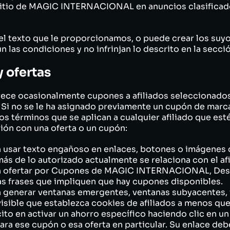
itio de MAGIC INTERNACIONAL en anuncios clasificados 
y el texto que le proporcionamos, o puede crear los su
las condiciones y no infrinjan lo descrito en la secci
y ofertas
 ocasionalmente cupones a afiliados seleccionados y
. Si no se le ha asignado previamente un cupón de marc
los términos que se aplican a cualquier afiliado que e
ión con una oferta o un cupón:
 usar texto engañoso en enlaces, botones o imágenes de
s de lo autorizado actualmente se relaciona con el afi
en ofertar por Cupones de MAGIC INTERNACIONAL, De
 frases que impliquen que hay cupones disponibles.
n generar ventanas emergentes, ventanas subyacentes, 
nvisible que establezca cookies de afiliados a menos qu
ícito en activar un ahorro específico haciendo clic en u
a ese cupón o esa oferta en particular. Su enlace debe e